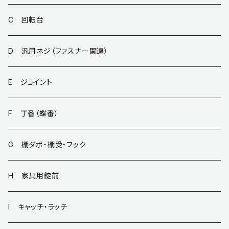
C 回転台
D 汎用ネジ（ファスナー関連）
E ジョイント
F 丁番（蝶番）
G 棚ダボ・棚受・フック
H 家具用錠前
I キャッチ・ラッチ