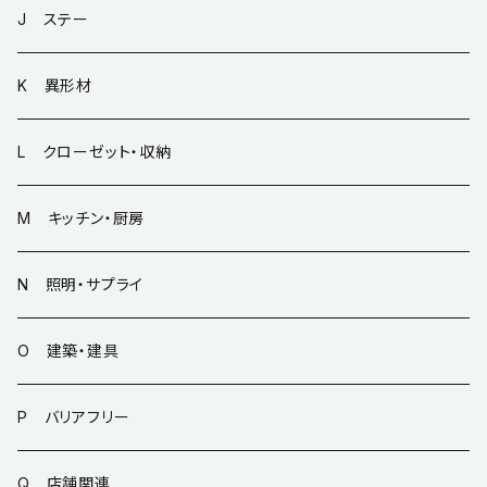
J ステー
K 異形材
L クローゼット・収納
M キッチン・厨房
N 照明・サプライ
O 建築・建具
P バリアフリー
Q 店舗関連