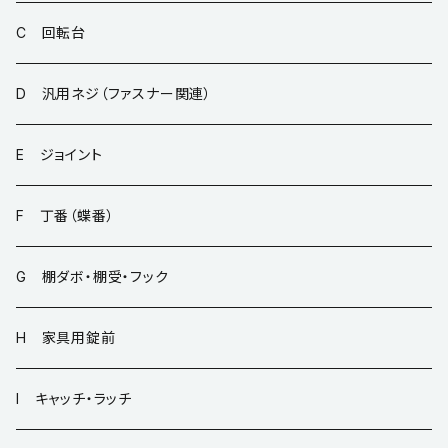
C 回転台
D 汎用ネジ（ファスナー関連）
E ジョイント
F 丁番（蝶番）
G 棚ダボ・棚受・フック
H 家具用錠前
I キャッチ・ラッチ