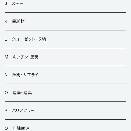
J ステー
K 異形材
L クローゼット・収納
M キッチン・厨房
N 照明・サプライ
O 建築・建具
P バリアフリー
Q 店舗関連