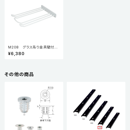
M208 グラス吊り金具壁付
型 M208-WH 白（焼付塗
¥6,380
装）
その他の商品