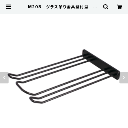
M208 グラス吊り金具壁付型 M2
08-BL 黒（焼付塗装） | Kojima M
etal Fitting Corporation