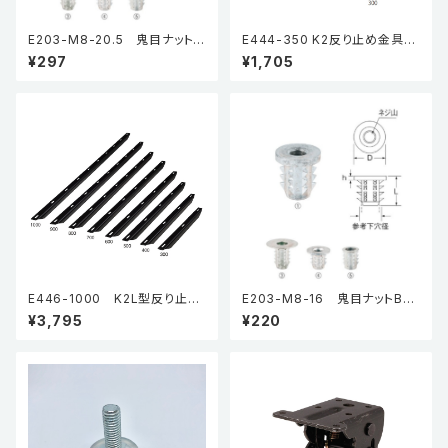
E203-M8-20.5 鬼目ナットB
E444-350 K2反り止め金具
タイプ（5個入り）
高さ13mm
¥297
¥1,705
E446-1000 K2L型反り止め
E203-M8-16 鬼目ナットBタ
金具
イプ（5個入り）
¥3,795
¥220