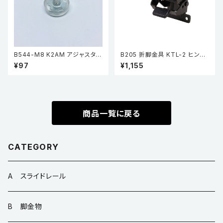
B544-M8 K2AM アジャスター
B205 折脚金具 KTL-2 ヒンジ
透明
黒亜鉛
¥97
¥1,155
商品一覧に戻る
CATEGORY
A スライドレール
B 脚金物