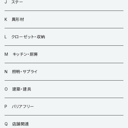
J ステー
K 異形材
L クローゼット・収納
M キッチン・厨房
N 照明・サプライ
O 建築・建具
P バリアフリー
Q 店舗関連