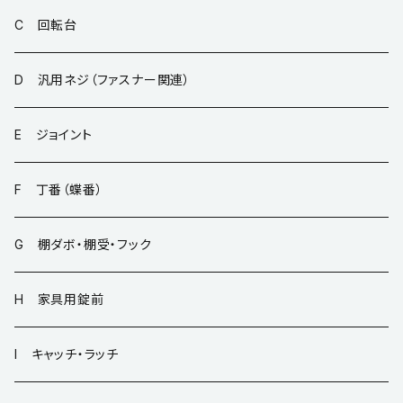
C 回転台
D 汎用ネジ（ファスナー関連）
E ジョイント
F 丁番（蝶番）
G 棚ダボ・棚受・フック
H 家具用錠前
I キャッチ・ラッチ