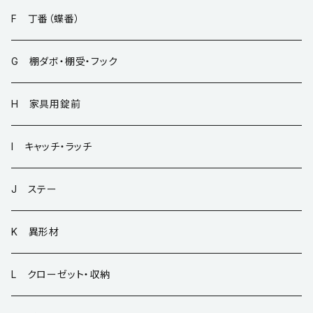
F 丁番（蝶番）
G 棚ダボ・棚受・フック
H 家具用錠前
I キャッチ・ラッチ
J ステー
K 異形材
L クローゼット・収納