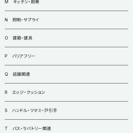
M キッチン・厨房
N 照明・サプライ
O 建築・建具
P バリアフリー
Q 店舗関連
R エッジ・クッション
S ハンドル・ツマミ・戸引手
T バス・ラバトリー関連