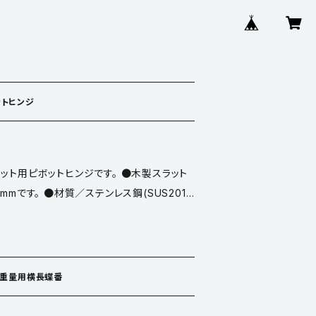
ットヒンジ
ット用ピボットヒンジです。 ●木製スラット
mmです。 ●材質／ステンレス鋼(SUS201)
1組単位です。 ※付属ねじ付（皿φ4×20 8
レス重量用横長蝶番