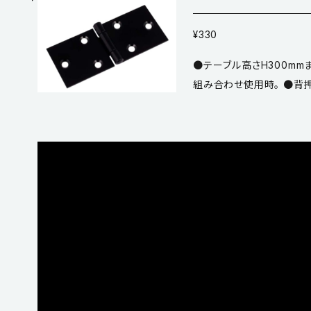
¥330
●テーブル高さH300mmま
組み合わせ使用時。 ●背押
の折脚金具にも合わせて使
●推奨ネジ／3.5mm皿