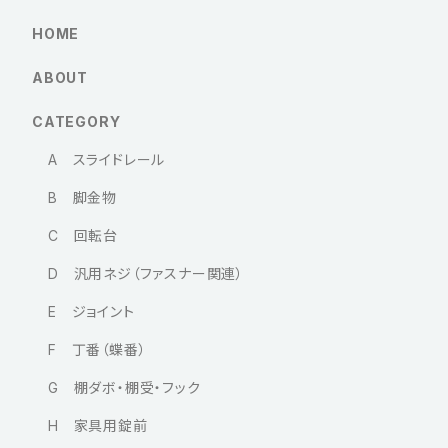
HOME
ABOUT
CATEGORY
A スライドレール
B 脚金物
C 回転台
D 汎用ネジ（ファスナー関連）
E ジョイント
F 丁番（蝶番）
G 棚ダボ・棚受・フック
H 家具用錠前