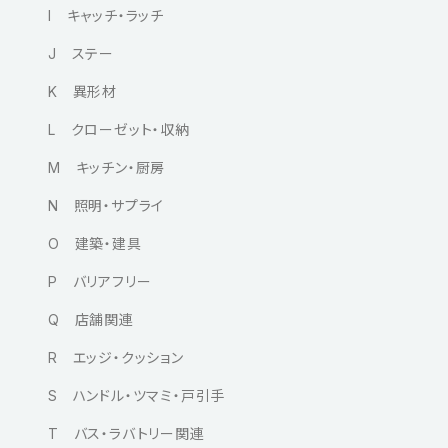
I キャッチ・ラッチ
J ステー
K 異形材
L クローゼット・収納
M キッチン・厨房
N 照明・サプライ
O 建築・建具
P バリアフリー
Q 店舗関連
R エッジ・クッション
S ハンドル・ツマミ・戸引手
T バス・ラバトリー関連