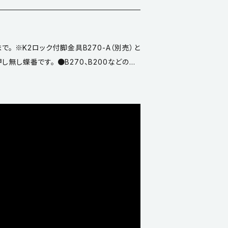
で。 ※K2ロック付脚金具B270-A（別売）と
し無し蝶番です。 ●B270、B200などの他
用できます。 ●材質／鋼 ●仕上／黒塗装