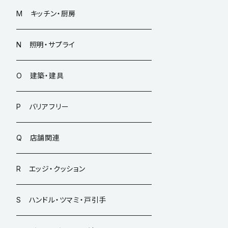
M キッチン・厨房
N 照明・サプライ
O 建築・建具
P バリアフリー
Q 店舗関連
R エッジ・クッション
S ハンドル・ツマミ・戸引手