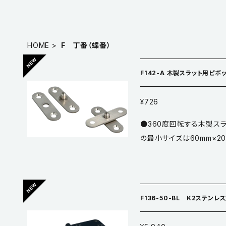
HOME
F 丁番（蝶番）
F142-A 木製スラット用ピボ
¥726
●360度回転する木製スラ
の最小サイズは60mm×20
●仕上／生地 ※販売単位は
本）
F136-50-BL K2ステン