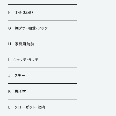
F 丁番（蝶番）
G 棚ダボ・棚受・フック
H 家具用錠前
I キャッチ・ラッチ
J ステー
K 異形材
L クローゼット・収納