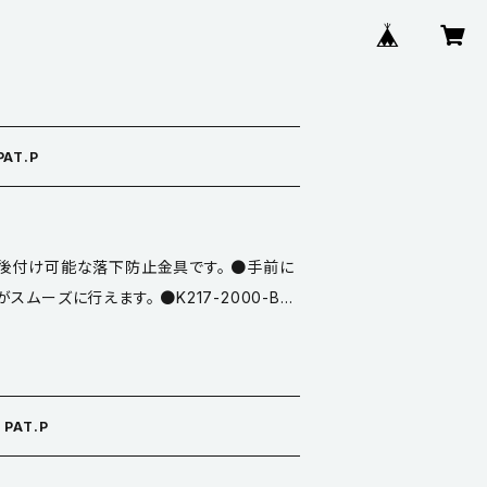
AT.P
後付け可能な落下防止金具です。 ●手前に
ムーズに行えます。 ●K217-2000-BK-
を取り付けて使用して下さい。(別途） ●材
。
PAT.P