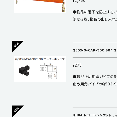
¥2,750
●物品の落下を防止する、
倒せる為、物品の出し入れがス
N アルミレールまたは木板
質／鋼 ●仕上／クロメート ※こちらはブラケット本体のみの品
す。 ※左右1組での販売と
Q503-9-CAP-90C 90°
¥275
●転び止め用角パイプの90
止め用角パイプのQ503-9-
のQ503-F、Q503-C
材質／ASA ※黒焼付塗装は傷が目立ちやすいため、取り扱いにご注意
ください。 ※本品はQ503-9-CAP-90C 90° コーナーキャップです。
【Q503 K2スクエア転び止め -
Q904 レコードジャケット 