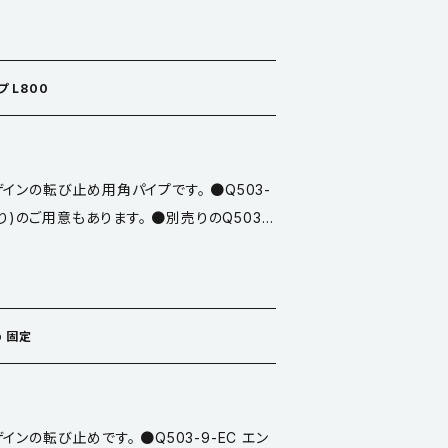
プ L800
1ICcs
インの転び止め用角パイプです。 ●Q503-
売り)のご用意もあります。 ●別売りのQ503-
と組み合わせてご使用ください。 ●仕上／黒焼
め 固定
1ICcs
ンの転び止めです。 ●Q503-9-EC エン