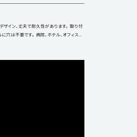
イン、丈夫で耐久性があります。 取り付
。 病院、ホテル、オフィス、
 ●材質／アルミニウム ●仕上／シ
に適合（ガラスまたはアクリル） ●最大パネル
属品／ 1mm のガスケッ
ケ パネル用緩衝剤 2ケ ※パネルは付属しま