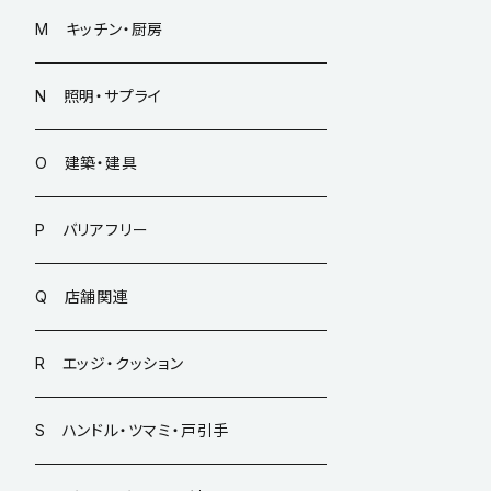
M キッチン・厨房
N 照明・サプライ
O 建築・建具
P バリアフリー
Q 店舗関連
R エッジ・クッション
S ハンドル・ツマミ・戸引手