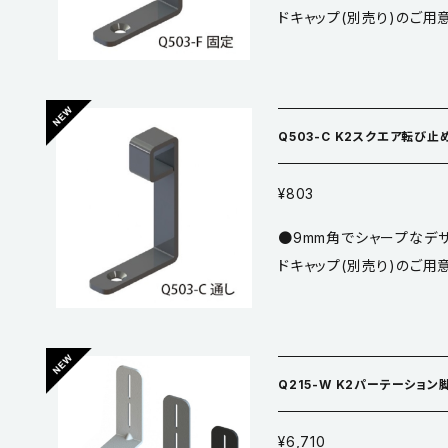
ドキャップ(別売り)のご用
／鋼 ●推奨ネジ／3.5m
M4×4黒生地×1本 ※黒焼付塗装は傷が目立ちやすいため、取り扱いに
ご注意ください。 ※Q503
して固定用止めネジを締め、
Q503-C K2スクエア転び止
01-2)
¥803
●9mm角でシャープなデザイ
ドキャップ(別売り)のご用
／鋼 ●推奨ネジ／3.5mm皿 ※黒焼付塗装は傷が目立ちやす
Q215-W K2パーテーション
¥6,710