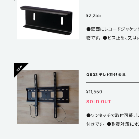
om/watch?v=bPvIgU1IC
¥2,255
●壁面にレコードジャケッ
物です。 ●ビス止め、又
ます。 ●材質／鋼 ●仕上
0mmユニクロ4本 【取り付け方】 ①壁面に「Q904 レコードジャケット
ディスプレイラック」を２ヶ
適切な位置に取付けてくだ
Q903 テレビ掛け金具
横から差し込んで飾ってください。 こちらは2ヶ・1組
（レコード１枚分が飾れます。） レコードジャケット ディスプ
¥11,550
【Q904】紹介動画 https:/
SOLD OUT
z_JGk
●ワンタッチで取付可能、
付きです。 ●耐震対策にオ
まで取付可能です。 ●壁か