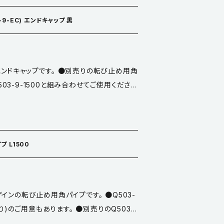
の距離対応できます。) ●材質／スチール
重／50kg ●対応モニターサイズ：VES
-9-EC) エンドキャップ 黒
5インチ程） ●VESA規格対応：横75～400
を調整する機構はありません。 ●脱着ヒモ端
属品／ネジ4×15、4×20、6×15、6×20
ンドキャップです。 ●別売りの転び止め用角
mm 8個 高さ 15mm 8個 M6ワッシャ
Q503-9-1500と組み合わせてご使用くださ
ープレート4枚 水平器1ヶ ●上代／10,50
いため、
付方法 ①壁側金具を壁面に取り付ける。(取付
※本品はQ503-9-CAP、エンドキャップ
) ②テレビ側金具をテレビのVESAマウン
レビを取り付けたテレビ側金具を上部にひっ
vIgU1ICcs
ッチで固定する。 ④脱着ヒモを正面から見え
プ L1500
分につける。 ※テレビを取り外すときは、脱
が解除状態になるのでテレビ全体を持ち上
インの転び止め用角パイプです。 ●Q503-
売り)のご用意もあります。 ●別売りのQ503-
と組み合わせてご使用ください。 ●仕上／黒焼