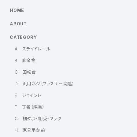
HOME
ABOUT
CATEGORY
A スライドレール
B 脚金物
C 回転台
D 汎用ネジ（ファスナー関連）
E ジョイント
F 丁番（蝶番）
G 棚ダボ・棚受・フック
H 家具用錠前