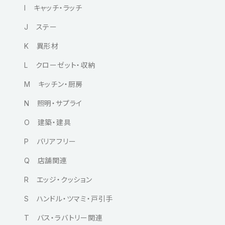
I キャッチ・ラッチ
J ステー
K 異形材
L クローゼット・収納
M キッチン・厨房
N 照明・サプライ
O 建築・建具
P バリアフリー
Q 店舗関連
R エッジ・クッション
S ハンドル・ツマミ・戸引手
T バス・ラバトリー関連