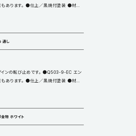
意もあります。 ●仕上／黒焼付塗装 ●材質
m皿 ●付属部品：スチール六角穴付止めネジ
-Fは固定式です。D901-2六角レンチを使用
角パイプを固定します。 ※六角レンチ(D9
め 通し
は別売りです。 ※本品はQ503-F 固定です。
ンの転び止めです。 ●Q503-9-EC エン
意もあります。 ●仕上／黒焼付塗装 ●材質
いため、
取り扱いにご注意ください。 ※本品はQ503-C 通しです。
脚金物 ホワイト