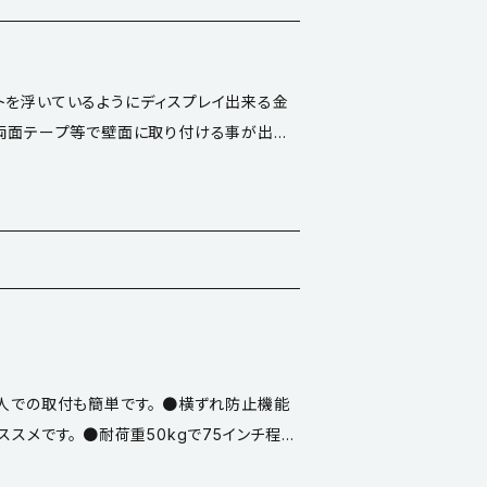
cs
トを浮いているようにディスプレイ出来る金
は両面テープ等で壁面に取り付ける事が出来
／黒焼付塗装 ●付属ネジ／丸木ネジ3.8×2
取り付けます。 レコードのサイズに合わせて
さい。 ②お気に入りのレコードジャケットを
単位の商品です。
レイラック
/www.youtube.com/watch?v=Wk0DEm
1人での取付も簡単です。 ●横ずれ防止機能
ススメです。 ●耐荷重50kgで75インチ程度
らテレビまでの距離：25mm (付属のスペー