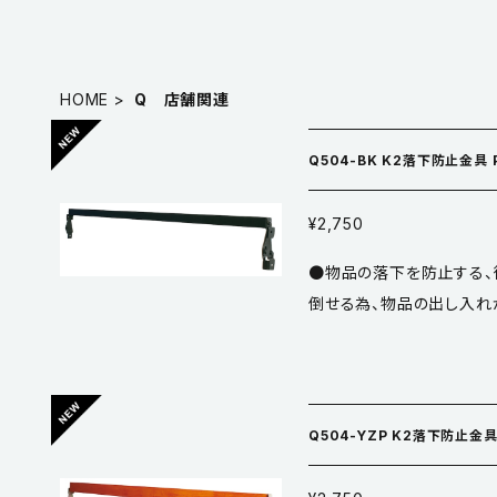
HOME
Q 店舗関連
Q504-BK K2落下防止金具 P
¥2,750
●物品の落下を防止する、
倒せる為、物品の出し入れがス
N アルミレールまたは木板
質／鋼 ●仕上／黒亜鉛 ※こちらはブラケット本体のみの品番です。 ※
左右1組での販売となります
Q504-YZP K2落下防止金具 