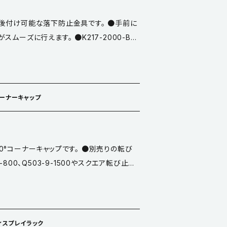
後付け可能な落下防止金具です。 ●手前に
ムーズに行えます。 ●K217-2000-BK-
を取り付けて使用して下さい。(別途） ●材
番で
なります。
 コーナーキャップ
°コーナーキャップです。 ●別売りの転び
800、Q503-9-1500やスクエア転び止め
と組み合わせてご使用ください。 ●仕上／黒 ●
 YouTube】 https://www.youtube.c
ディスプレイラック