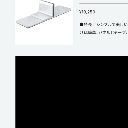
¥19,250
●特長／シンプルで美しいデザ
けは簡単、パネルとテーブルに穴は不要です
銀行などの受付カウンターなどに
ルバー塗装 ●6～8ｍｍ
サイズ／幅1500x高さ1000x厚み8mm ●付
ト・6 枚 六角レンチ 1 
せん。 ※本品は1セット (2個入り) 単位での販売です。ご注文数「1」で1
セットです。