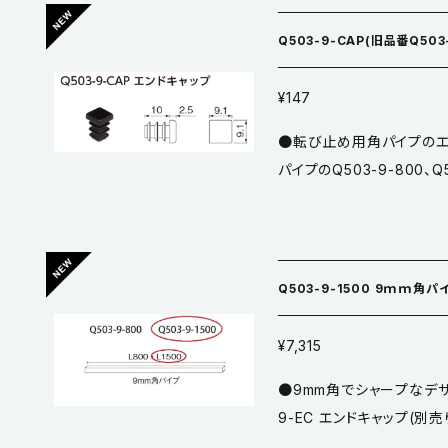
サーを取り付けた場合は他
●仕上／黒焼付塗装 ●耐荷
Q503-9-CAP(旧品番Q503
A、耐荷重に準ずる（32～7
縦：100～400 ●傾き
¥147
部はマグネット仕様です。 ●付
●転び止め用角パイプのエ
各4本 スペーサー高さ 5
パイプのQ503-9-800、
ー M4～M8兼用ワッシャ
い。 ●仕上／黒 ●材質／PE ※黒焼付塗装は傷が目立ちやす
0円 ●入数／100ヶ 取
取り扱いにご注意ください。 
ビス等は付属しておりません
黒です。 【Q503 K2スクエア転び止め - YouTube】 https://www.yo
トネジで固定する。 ③テ
utube.com/watch?v=bP
かけ、下部を押してワンタ
Q503-9-1500 9ｍｍ角パイ
ないように、端部を金具部
着ヒモを引くとロック金具
¥7,315
げる。
●9mm角でシャープなデザ
9-EC エンドキャップ(別
C 通し、Q503-F 固定