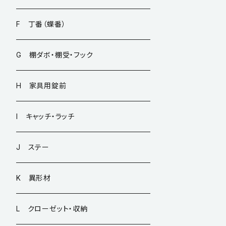
F 丁番（蝶番）
G 棚ダボ・棚受・フック
H 家具用錠前
I キャッチ・ラッチ
J ステー
K 異形材
L クローゼット・収納