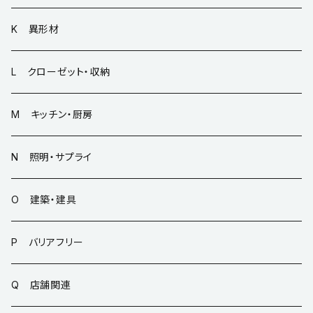
K 異形材
L クローゼット・収納
M キッチン・厨房
N 照明・サプライ
O 建築・建具
P バリアフリー
Q 店舗関連