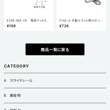
E205-M6-20 鬼目ナットEタ
F142-A 木製スラット用ピボット
イプ（5個入り）
ヒンジ
¥198
¥726
商品一覧に戻る
CATEGORY
A スライドレール
B 脚金物