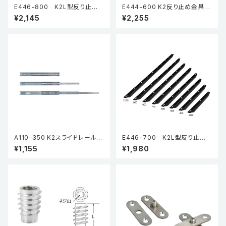
E446-800 K2L型反り止め
E444-600 K2反り止め金具
金具
高さ13mm
¥2,145
¥2,255
A110-350 K2スライドレール K
E446-700 K2L型反り止め
P (3段引・引抜タイプ) (2本入)
金具
¥1,155
¥1,980