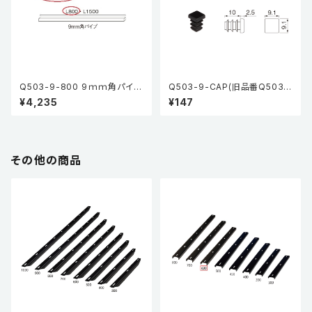
Q503-9-800 9ｍｍ角パイプ
Q503-9-CAP(旧品番Q503-
L800
9-EC) エンドキャップ 黒
¥4,235
¥147
その他の商品