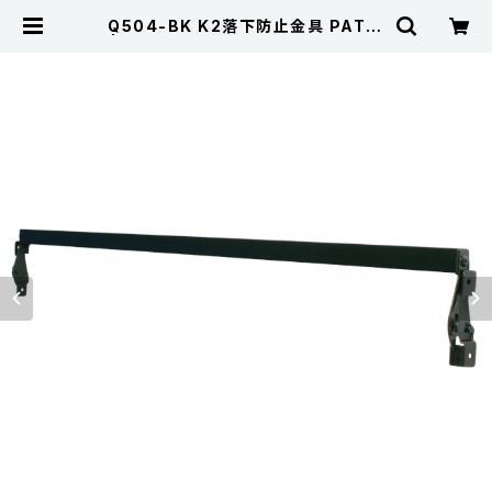
Q504-BK K2落下防止金具 PAT.P
| Kojima Metal Fitting Corpor
ation