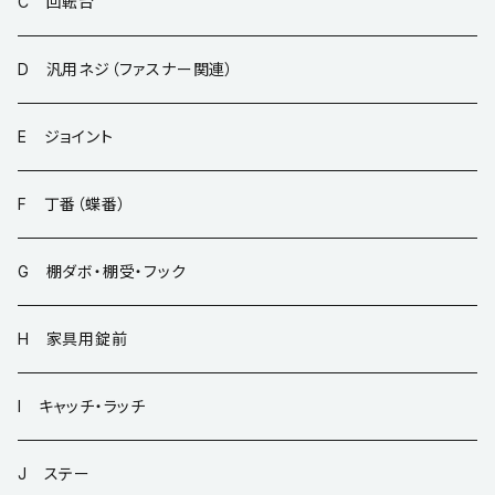
C 回転台
D 汎用ネジ（ファスナー関連）
E ジョイント
F 丁番（蝶番）
G 棚ダボ・棚受・フック
H 家具用錠前
I キャッチ・ラッチ
J ステー