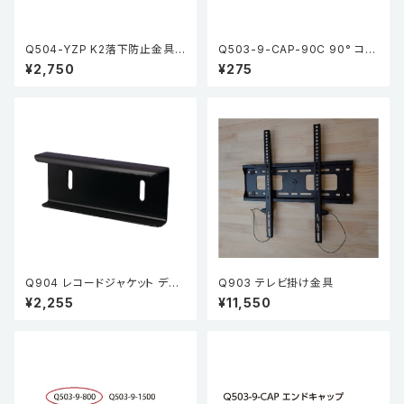
Q504-YZP K2落下防止金具
Q503-9-CAP-90C 90° コー
PAT.P
ナーキャップ
¥2,750
¥275
Q904 レコードジャケット ディ
Q903 テレビ掛け金具
スプレイラック
¥2,255
¥11,550