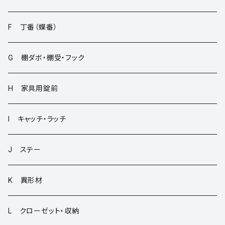
F 丁番（蝶番）
G 棚ダボ・棚受・フック
H 家具用錠前
I キャッチ・ラッチ
J ステー
K 異形材
L クローゼット・収納