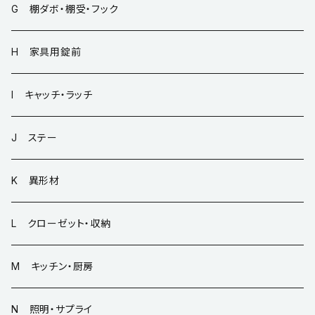
G 棚ダボ・棚受・フック
H 家具用錠前
I キャッチ・ラッチ
J ステー
K 異形材
L クローゼット・収納
M キッチン・厨房
N 照明・サプライ