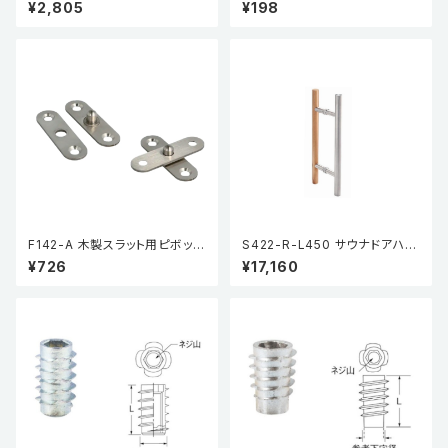
高さ13mm
イプ（5個入り）
¥2,805
¥198
F142-A 木製スラット用ピボット
S422-R-L450 サウナドアハン
ヒンジ
ドル
¥726
¥17,160