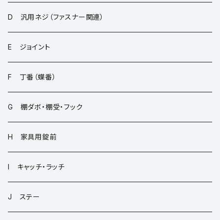
D 汎用ネジ（ファスナー関連）
E ジョイント
F 丁番（蝶番）
G 棚ダボ・棚受・フック
H 家具用錠前
I キャッチ・ラッチ
J ステー