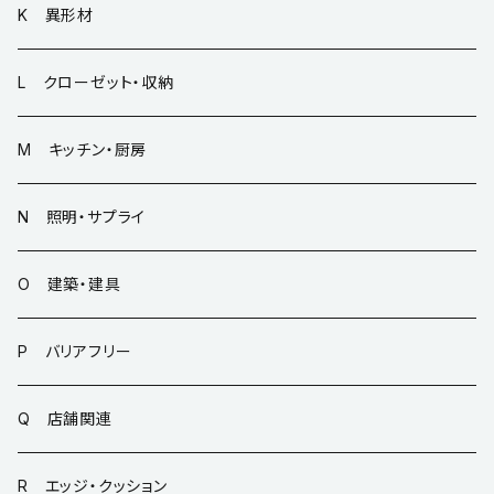
K 異形材
L クローゼット・収納
M キッチン・厨房
N 照明・サプライ
O 建築・建具
P バリアフリー
Q 店舗関連
R エッジ・クッション