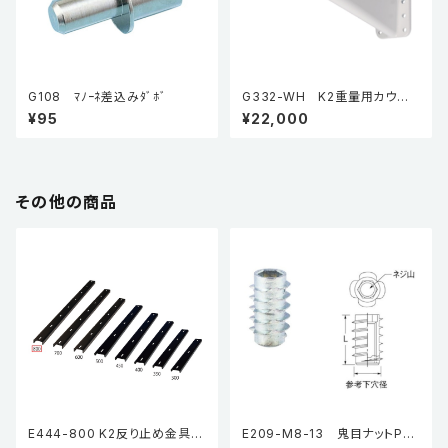
G108 ﾏﾉｰﾈ差込みﾀﾞﾎﾞ
G332-WH K2重量用カウン
ターテーブル金具
¥95
¥22,000
その他の商品
E444-800 K2反り止め金具
E209-M8-13 鬼目ナットPタ