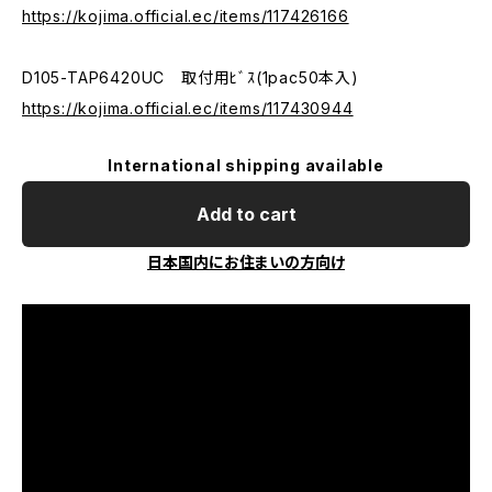
https://kojima.official.ec/items/117426166
D105-TAP6420UC 取付用ﾋﾞｽ(1pac50本入)
https://kojima.official.ec/items/117430944
International shipping available
Add to cart
日本国内にお住まいの方向け