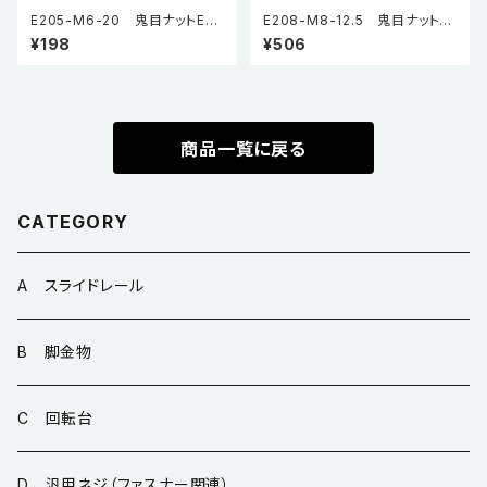
E205-M6-20 鬼目ナットEタ
E208-M8-12.5 鬼目ナットJ
イプ（5個入り）
タイプ（5個入り）
¥198
¥506
商品一覧に戻る
CATEGORY
A スライドレール
B 脚金物
C 回転台
D 汎用ネジ（ファスナー関連）