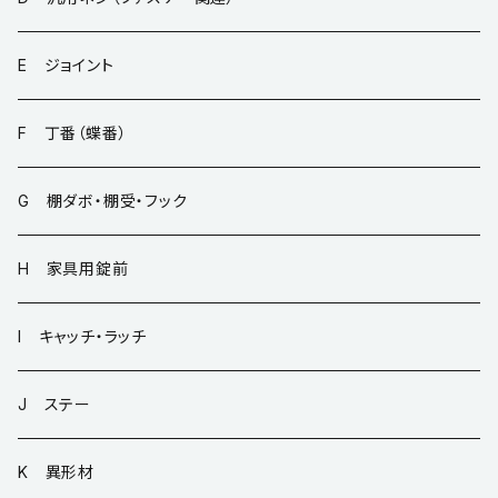
E ジョイント
F 丁番（蝶番）
G 棚ダボ・棚受・フック
H 家具用錠前
I キャッチ・ラッチ
J ステー
K 異形材