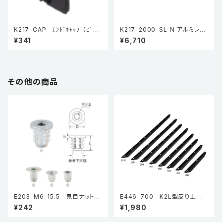
K217-CAP ｴﾝﾄﾞｷｬｯﾌﾟ（ﾋﾞｽ
K217-2000-SL-N アルミレー
付）ブラック
ル L2000（穴無し）
¥341
¥6,710
その他の商品
E203-M6-15.5 鬼目ナットB
E446-700 K2L型反り止め
タイプ（5個入り）
金具
¥242
¥1,980