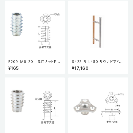
E209-M6-20 鬼目ナットPタ
S422-R-L450 サウナドアハン
イプ（5個入り）
ドル
¥165
¥17,160