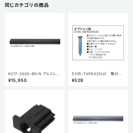
同じカテゴリの商品
K217-2000-BK-N アルミレー
D105-TAP6420UC 取付用
ル L2000（穴無し）黒焼付塗装
ﾋﾞｽ(1pac50本入)
¥15,950
¥528