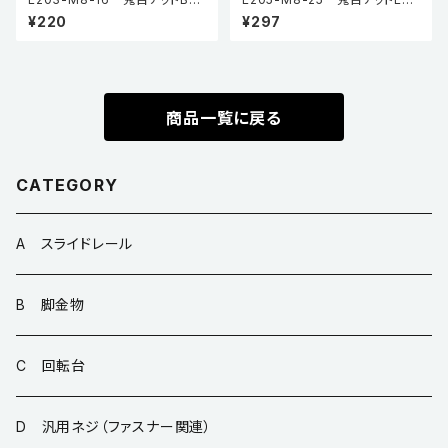
イプ（5個入り）
イプ（5個入り）
¥220
¥297
商品一覧に戻る
CATEGORY
A スライドレール
B 脚金物
C 回転台
D 汎用ネジ（ファスナー関連）