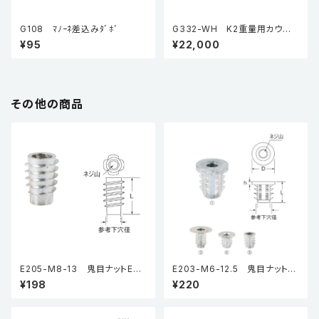
G108 ﾏﾉｰﾈ差込みﾀﾞﾎﾞ
G332-WH K2重量用カウン
ターテーブル金具
¥95
¥22,000
その他の商品
E205-M8-13 鬼目ナットEタ
E203-M6-12.5 鬼目ナットB
イプ（5個入り）
タイプ（5個入り）
¥198
¥220