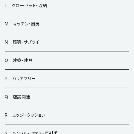
L クローゼット・収納
M キッチン・厨房
N 照明・サプライ
O 建築・建具
P バリアフリー
Q 店舗関連
R エッジ・クッション
S ハンドル・ツマミ・戸引手