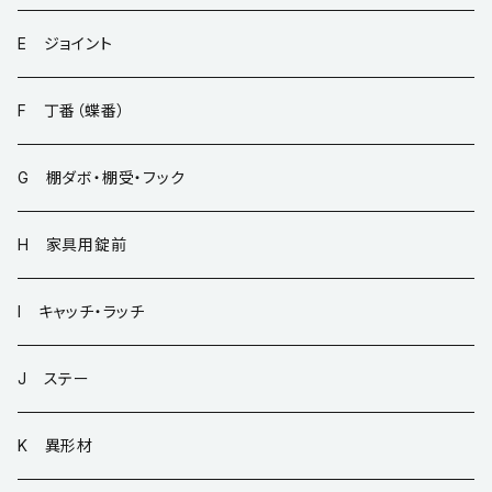
E ジョイント
F 丁番（蝶番）
G 棚ダボ・棚受・フック
H 家具用錠前
I キャッチ・ラッチ
J ステー
K 異形材