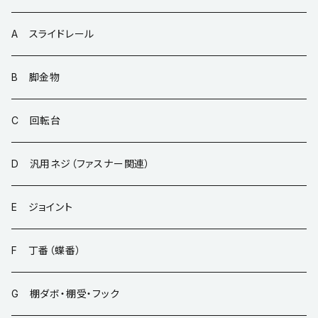
A スライドレール
B 脚金物
C 回転台
D 汎用ネジ（ファスナー関連）
E ジョイント
F 丁番（蝶番）
G 棚ダボ・棚受・フック