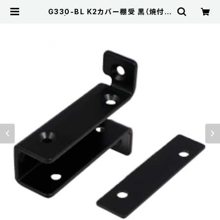
G330-BL K2カバー棚受 黒（焼付塗
装） | Kojima Metal Fitting Cor
poration