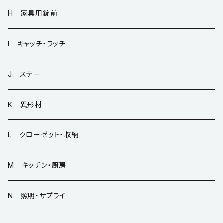
H 家具用錠前
I キャッチ・ラッチ
J ステー
K 異形材
L クローゼット・収納
M キッチン・厨房
N 照明・サプライ