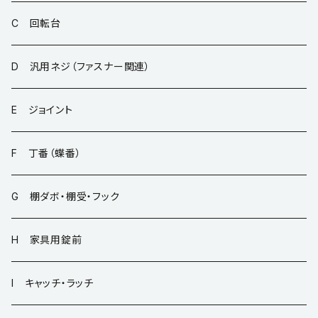
C 回転台
D 汎用ネジ（ファスナー関連）
E ジョイント
F 丁番（蝶番）
G 棚ダボ・棚受・フック
H 家具用錠前
I キャッチ・ラッチ