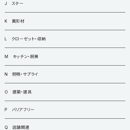
J ステー
K 異形材
L クローゼット・収納
M キッチン・厨房
N 照明・サプライ
O 建築・建具
P バリアフリー
Q 店舗関連