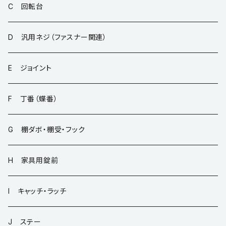
C 回転台
D 汎用ネジ（ファスナー関連）
E ジョイント
F 丁番（蝶番）
G 棚ダボ・棚受・フック
H 家具用錠前
I キャッチ・ラッチ
J ステー