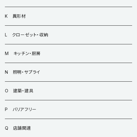
K 異形材
L クローゼット・収納
M キッチン・厨房
N 照明・サプライ
O 建築・建具
P バリアフリー
Q 店舗関連