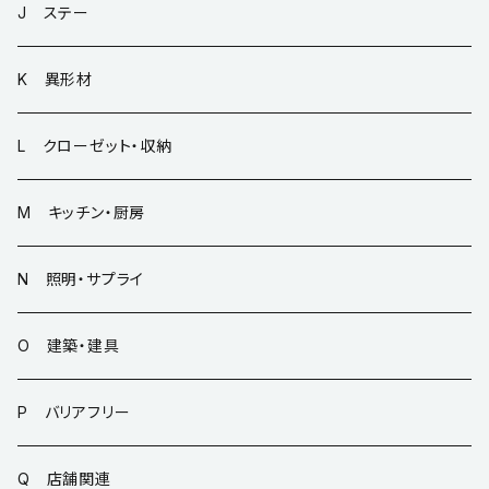
J ステー
K 異形材
L クローゼット・収納
M キッチン・厨房
N 照明・サプライ
O 建築・建具
P バリアフリー
Q 店舗関連