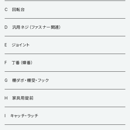
C 回転台
D 汎用ネジ（ファスナー関連）
E ジョイント
F 丁番（蝶番）
G 棚ダボ・棚受・フック
H 家具用錠前
I キャッチ・ラッチ