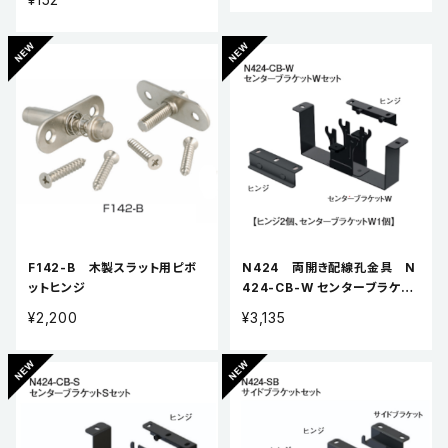
F142-B 木製スラット用ピボ
N424 両開き配線孔金具 N
ットヒンジ
424-CB-W センターブラケッ
トWセット
¥2,200
¥3,135