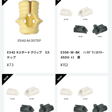
E542 K2ボードクリップ 3ス
E556-W-BK ﾉｯｸﾀﾞｳﾝｺﾈｸﾀｰ
テップ
45DG ﾒｽ 黒
¥73
¥152