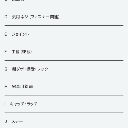
D 汎用ネジ（ファスナー関連）
E ジョイント
F 丁番（蝶番）
G 棚ダボ・棚受・フック
H 家具用錠前
I キャッチ・ラッチ
J ステー