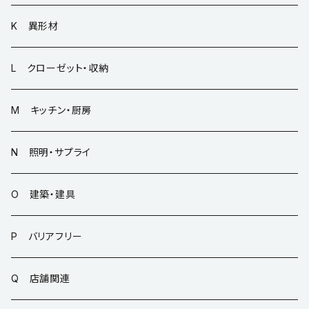
K 異形材
L クローゼット・収納
M キッチン・厨房
N 照明・サプライ
O 建築・建具
P バリアフリー
Q 店舗関連