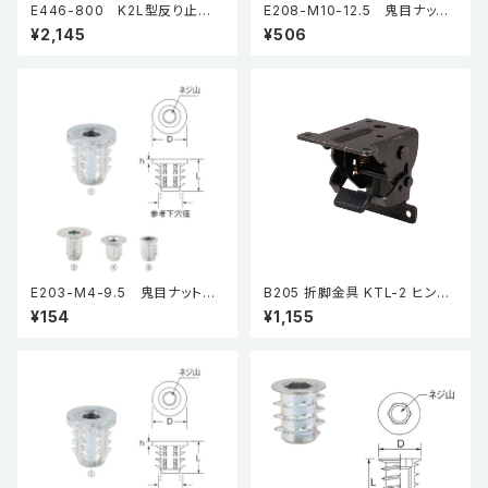
E446-800 K2L型反り止め
E208-M10-12.5 鬼目ナットJ
金具
タイプ（5個入り）
¥2,145
¥506
E203-M4-9.5 鬼目ナットBタ
B205 折脚金具 KTL-2 ヒンジ
イプ（5個入り）
黒亜鉛
¥154
¥1,155