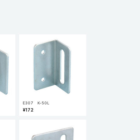
E307 K-50L
¥172