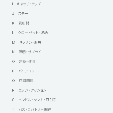
I キャッチ・ラッチ
J ステー
K 異形材
L クローゼット・収納
M キッチン・厨房
N 照明・サプライ
O 建築・建具
P バリアフリー
Q 店舗関連
R エッジ・クッション
S ハンドル・ツマミ・戸引手
T バス・ラバトリー関連