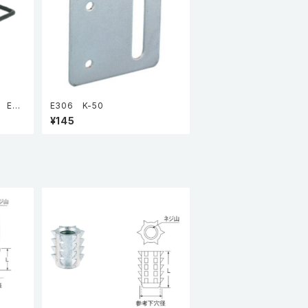
 E55
E306 K-50
L176
¥145