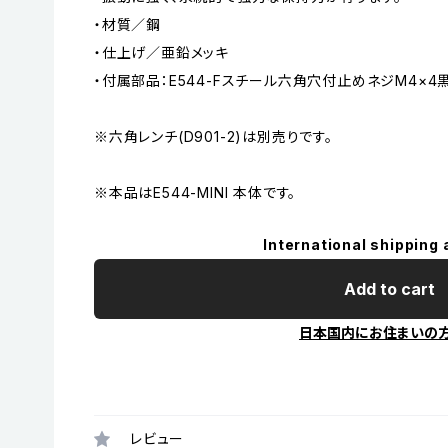
・材質／鋼
・仕上げ／亜鉛メッキ
・付属部品：E544-Fスチール六角穴付止めネジM4×4
※六角レンチ(D901-2)は別売りです。
※本品はE544-MINI 本体です。
International shipping 
Add to cart
日本国内にお住まいの
レビュー