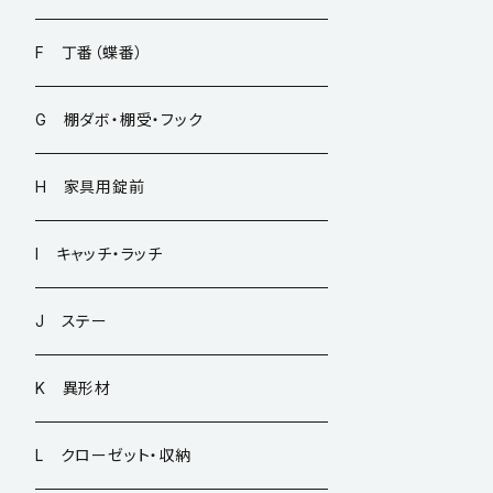
F 丁番（蝶番）
G 棚ダボ・棚受・フック
H 家具用錠前
I キャッチ・ラッチ
J ステー
K 異形材
L クローゼット・収納