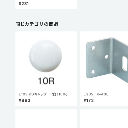
S 本体
¥231
同じカテゴリの商品
E103 KDキャップ R白（100ヶ
E305 K-40L
入）
¥880
¥172