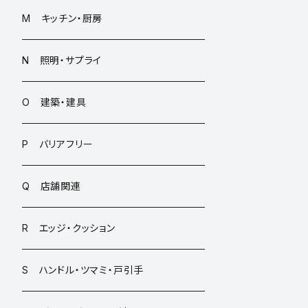
M キッチン・厨房
N 照明・サプライ
O 建築・建具
P バリアフリー
Q 店舗関連
R エッジ・クッション
S ハンドル・ツマミ・戸引手