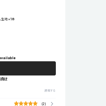
黒生地×1本
available
方向け
通報する
(2)