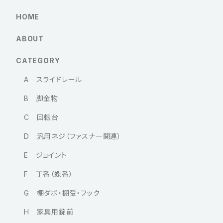
HOME
ABOUT
CATEGORY
A スライドレール
B 脚金物
C 回転台
D 汎用ネジ（ファスナー関連）
E ジョイント
F 丁番（蝶番）
G 棚ダボ・棚受・フック
H 家具用錠前