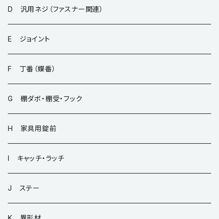
D 汎用ネジ（ファスナー関連）
E ジョイント
F 丁番（蝶番）
G 棚ダボ・棚受・フック
H 家具用錠前
I キャッチ・ラッチ
J ステー
K 異形材