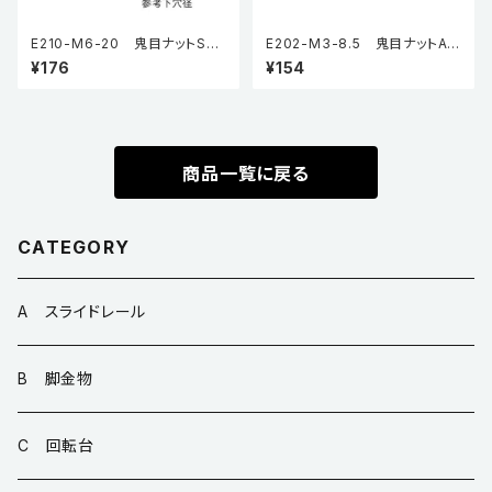
E210-M6-20 鬼目ナットSタ
E202-M3-8.5 鬼目ナットAタ
イプ（5個入り）
イプ（5個入り）
¥176
¥154
商品一覧に戻る
CATEGORY
A スライドレール
B 脚金物
C 回転台