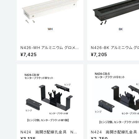
N426-WH アルミニウム グロメッ
N426-BK アルミニウム グ
ト ホワイト
ト ブラック
¥7,425
¥7,205
N424 両開き配線孔金具 N42
N424 両開き配線孔金具 
4-CB-W センターブラケットWセ
4-CB-S センターブラケッ
¥3,135
¥2,750