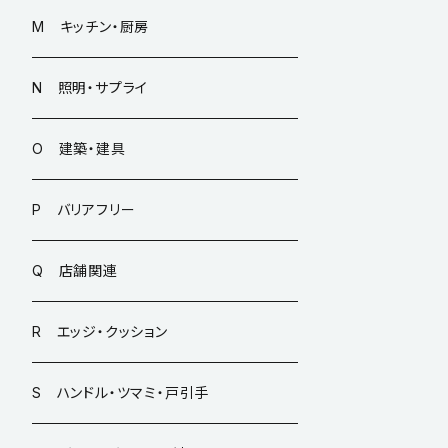
M キッチン・厨房
N 照明・サプライ
O 建築・建具
P バリアフリー
Q 店舗関連
R エッジ・クッション
S ハンドル・ツマミ・戸引手