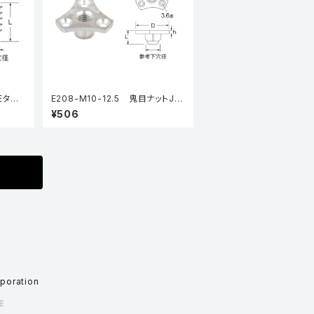
Eタイ
E208-M10-12.5 鬼目ナットJタ
イプ（5個入り）
¥506
rporation