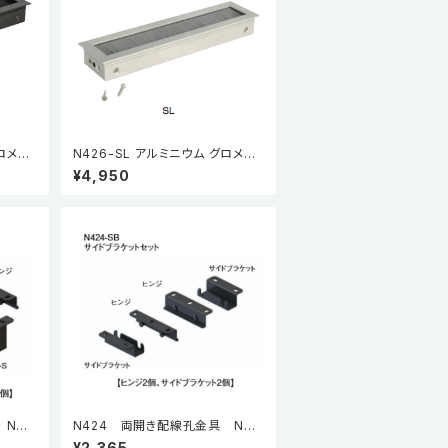
ロメッ
N426-SL アルミニウム グロメット
シルバー
¥4,950
N42
N424 両開き配線孔金具 N42
トSセッ
4-SB サイドブラケットセット
¥2,365