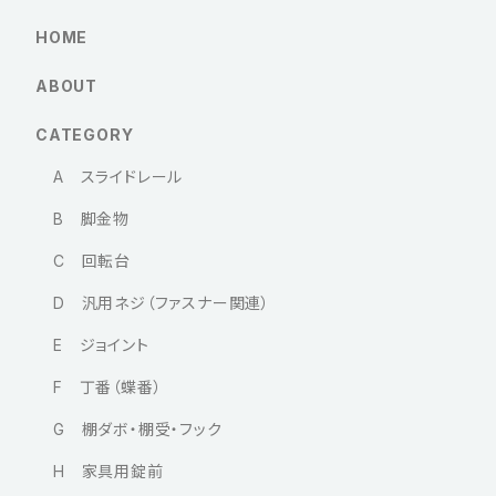
HOME
ABOUT
CATEGORY
A スライドレール
B 脚金物
C 回転台
D 汎用ネジ（ファスナー関連）
E ジョイント
F 丁番（蝶番）
G 棚ダボ・棚受・フック
H 家具用錠前