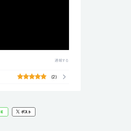
通報する
(2)
NE
ポスト