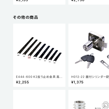
ット
ト
その他の商品
E444-600 K2反り止め金具 高さ
H012-22 面付シリンダー錠 
13mm
L (ロッカー用) 同番
¥2,255
¥1,375