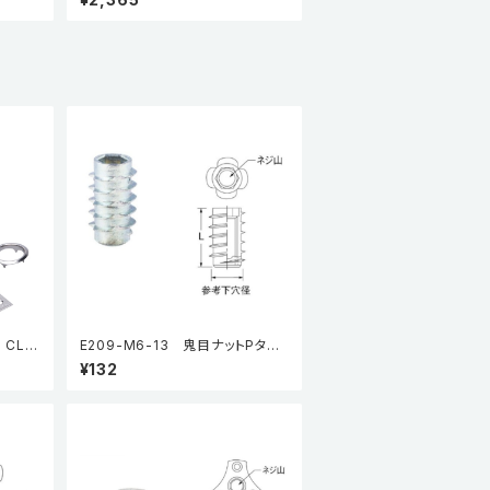
CL13
E209-M6-13 鬼目ナットPタイ
プ（5個入り）
¥132