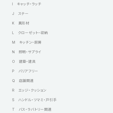
I キャッチ・ラッチ
J ステー
K 異形材
L クローゼット・収納
M キッチン・厨房
N 照明・サプライ
O 建築・建具
P バリアフリー
Q 店舗関連
R エッジ・クッション
S ハンドル・ツマミ・戸引手
T バス・ラバトリー関連