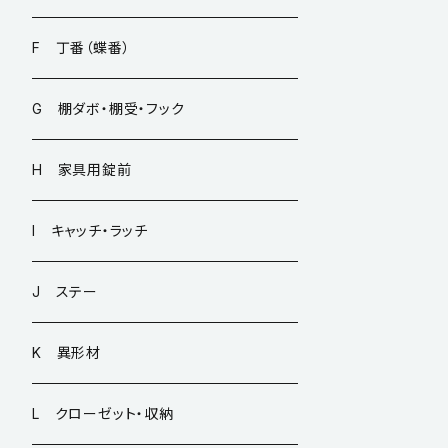
F 丁番（蝶番）
G 棚ダボ・棚受・フック
H 家具用錠前
I キャッチ・ラッチ
J ステー
K 異形材
L クローゼット・収納