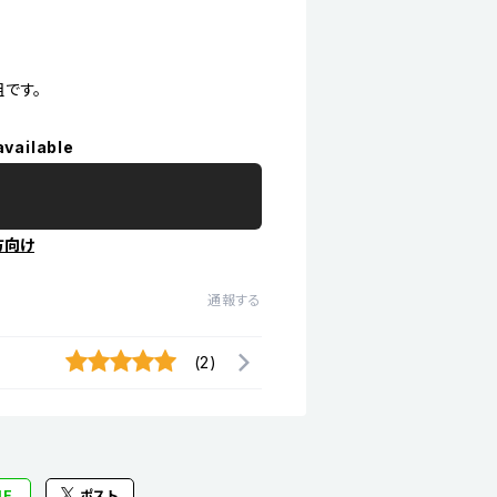
。
組です。
available
方向け
通報する
(2)
NE
ポスト