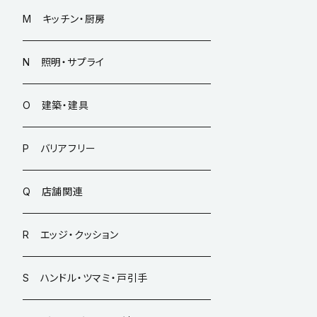
M キッチン・厨房
N 照明・サプライ
O 建築・建具
P バリアフリー
Q 店舗関連
R エッジ・クッション
S ハンドル・ツマミ・戸引手