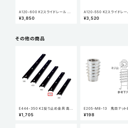
A120-600 K2スライドレール HP
A120-550 K2スライドレー
(3段引・引抜タイプ) (2本入)
(3段引・引抜タイプ) (2本入
¥3,850
¥3,520
その他の商品
E444-350 K2反り止め金具 高さ
E205-M8-13 鬼目ナット
13mm
プ（5個入り）
¥1,705
¥198