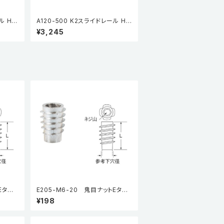
ル HP
A120-500 K2スライドレール HP
)
(3段引・引抜タイプ) (2本入)
¥3,245
Eタイ
E205-M6-20 鬼目ナットEタイ
プ（5個入り）
¥198