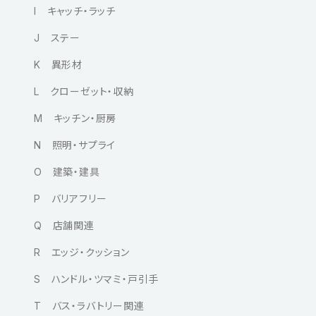
I キャッチ・ラッチ
J ステー
K 異形材
L クローゼット・収納
M キッチン・厨房
N 照明・サプライ
O 建築・建具
P バリアフリー
Q 店舗関連
R エッジ・クッション
S ハンドル・ツマミ・戸引手
T バス・ラバトリー関連