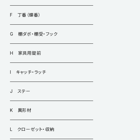
F 丁番（蝶番）
G 棚ダボ・棚受・フック
H 家具用錠前
I キャッチ・ラッチ
J ステー
K 異形材
L クローゼット・収納