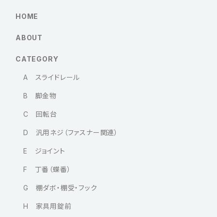
HOME
ABOUT
CATEGORY
A スライドレール
B 脚金物
C 回転台
D 汎用ネジ（ファスナー関連）
E ジョイント
F 丁番（蝶番）
G 棚ダボ・棚受・フック
H 家具用錠前