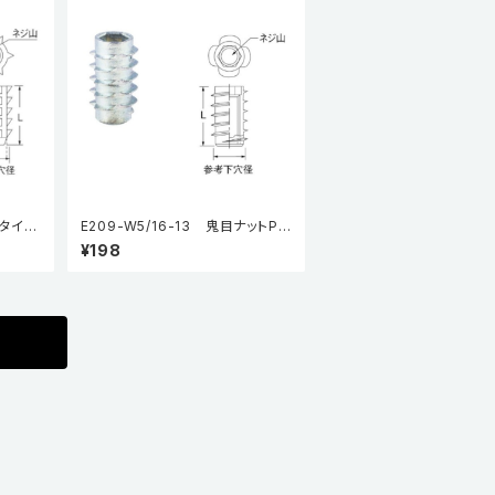
Aタイプ
E209-W5/16-13 鬼目ナットPタ
イプ（5個入り）
¥198