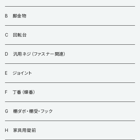
B 脚金物
C 回転台
D 汎用ネジ（ファスナー関連）
E ジョイント
F 丁番（蝶番）
G 棚ダボ・棚受・フック
H 家具用錠前