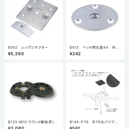
B562 レッグコネクター
B613 ベッド用丸座44 W5/
16
¥5,390
¥242
B133-M10 ラウンド脚金具（角
B144-P76 Φ76丸パイプ用
度調整機能付き）
中間プレート
¥3,080
¥561