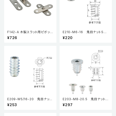
F142-A 木製スラット用ピボット
E210-M6-16 鬼目ナットSタ
ヒンジ
イプ（5個入り）
¥726
¥220
E209-W5/16-20 鬼目ナット
E203-M8-20.5 鬼目ナットB
Pタイプ（5個入り）
タイプ（5個入り）
¥253
¥297