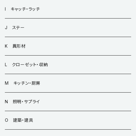
I キャッチ・ラッチ
J ステー
K 異形材
L クローゼット・収納
M キッチン・厨房
N 照明・サプライ
O 建築・建具